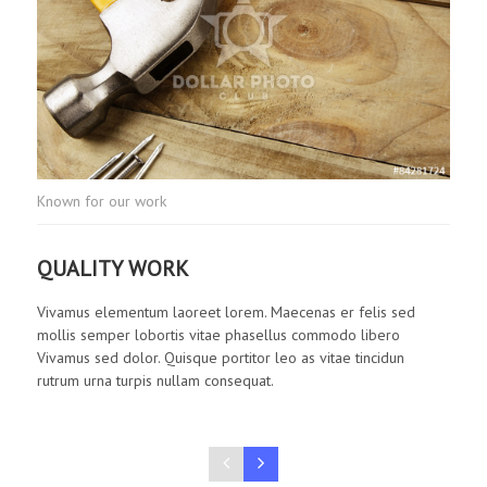
Kno
Known for our work
ST
QUALITY WORK
Viv
Vivamus elementum laoreet lorem. Maecenas er felis sed
mol
mollis semper lobortis vitae phasellus commodo libero
Viva
Vivamus sed dolor. Quisque portitor leo as vitae tincidun
rut
rutrum urna turpis nullam consequat.