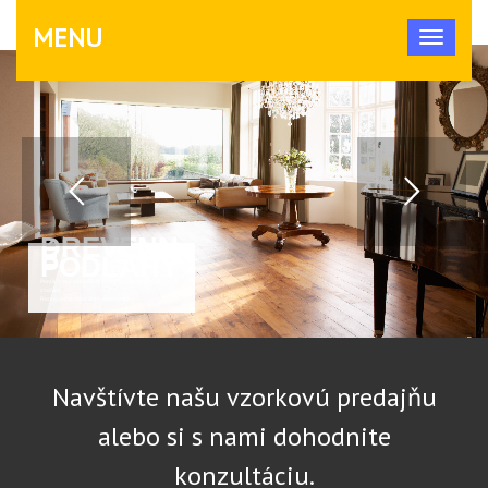
MENU
DREVENN
É
PODLAHY
Ponúkame a pokladáme podlahy najlepších svetových
značiek.
Renovujeme staré drevenné podlahy.
Navštívte našu vzorkovú predajňu
alebo si s nami dohodnite
konzultáciu.